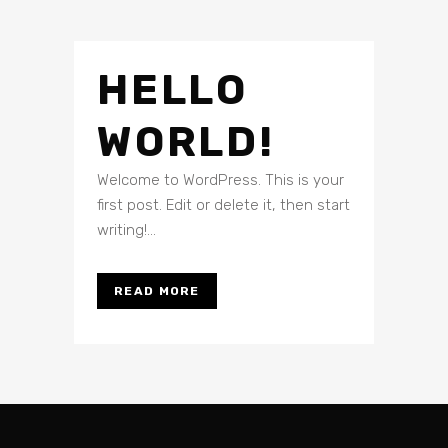
HELLO
WORLD!
Welcome to WordPress. This is your
first post. Edit or delete it, then start
writing!...
READ MORE